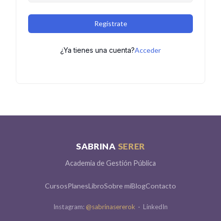
Regístrate
¿Ya tienes una cuenta?
Acceder
SABRINA
SERER
Academia de Gestión Pública
Cursos
Planes
Libro
Sobre mí
Blog
Contacto
Instagram:
@sabrinasererok
·
LinkedIn