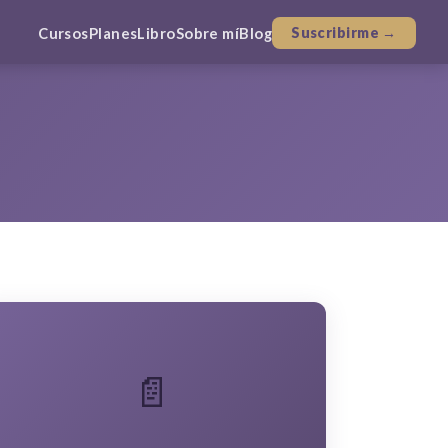
Cursos
Planes
Libro
Sobre mí
Blog
Suscribirme →
📄